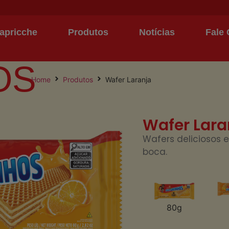
apricche
Produtos
Notícias
Fale
OS
Home
Produtos
Wafer Laranja
Wafer Lara
Wafers deliciosos 
boca.
80g