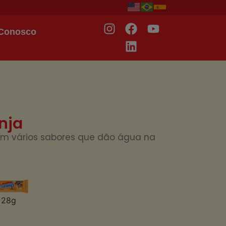
 Conosco
nja
em vários sabores que dão água na
28g