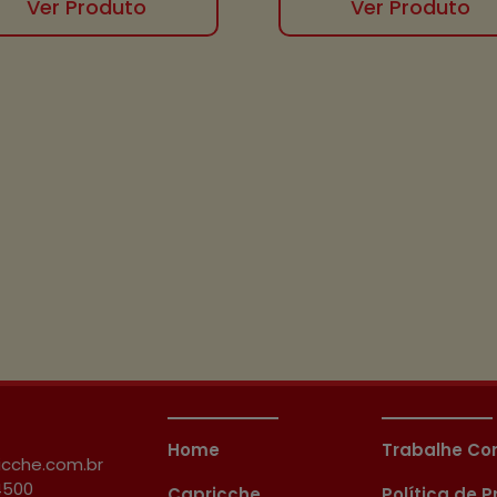
Ver Produto
Ver Produto
Home
Trabalhe Co
cche.com.br
4500
Capricche
Política de 