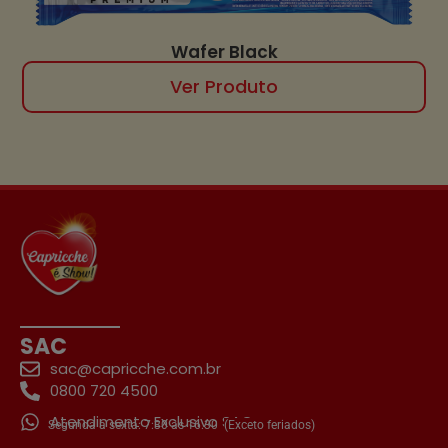
Wafer Black
Ver Produto
SAC
sac@capricche.com.br
0800 720 4500
Atendimento Exclusivo SAC
Segunda a sexta: 7:30 às 16:30
(Exceto feriados)