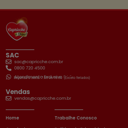
SAC
sac@capricche.com.br
0800 720 4500
Atendimento Exclusivo SAC
Segunda a sexta: 7:30 às 16:30
(Exceto feriados)
Vendas
vendas@capricche.com.br
Home
Trabalhe Conosco