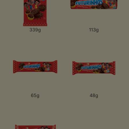
339g
113g
65g
48g