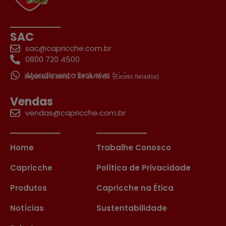
SAC
sac@capricche.com.br
0800 720 4500
Atendimento Exclusivo SAC
Segunda a sexta: 7:30 às 16:30
(Exceto feriados)
Vendas
vendas@capricche.com.br
Home
Trabalhe Conosco
Capricche
Política de Privacidade
Produtos
Capricche na Ética
Notícias
Sustentabilidade