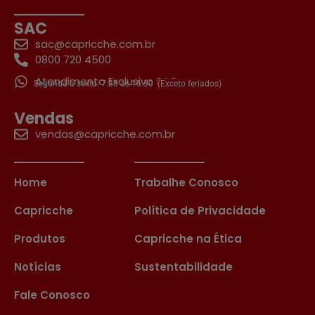
SAC
sac@capricche.com.br
0800 720 4500
Atendimento Exclusivo SAC
Segunda a sexta: 7:30 às 16:30
(Exceto feriados)
Vendas
vendas@capricche.com.br
Home
Trabalhe Conosco
Capricche
Política de Privacidade
Produtos
Capricche na Ética
Notícias
Sustentabilidade
Fale Conosco