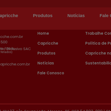
lva
apricche
Produtos
Notícias
Fale
Home
Trabalhe Co
cche.com.br
4500
Capricche
Política de 
to Exclusivo SAC
ta: 7:30 às
 feriados)
Produtos
Capricche na
Notícias
Sustentabil
pricche.com.br
Fale Conosco