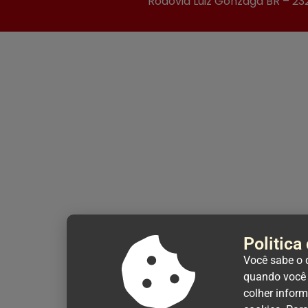
Rodovia Luiz Gonzaga BR – 23
Politica
Você sabe o 
quando você o
colher infor