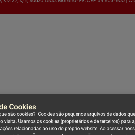
2, KM 27, s/n, Souza Leão, Moreno-PE, CEP 54.803-900 | C
 de Cookies
que são cookies? Cookies são pequenos arquivos de dados que u
 visita. Usamos os cookies (proprietários e de terceiros) para
mações relacionadas ao uso do próprio website. Ao acessar nos