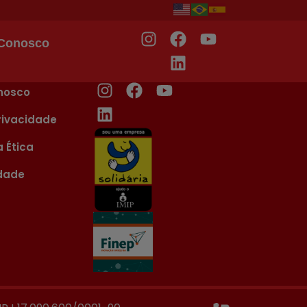
 Conosco
nosco
Privacidade
 Ética
idade