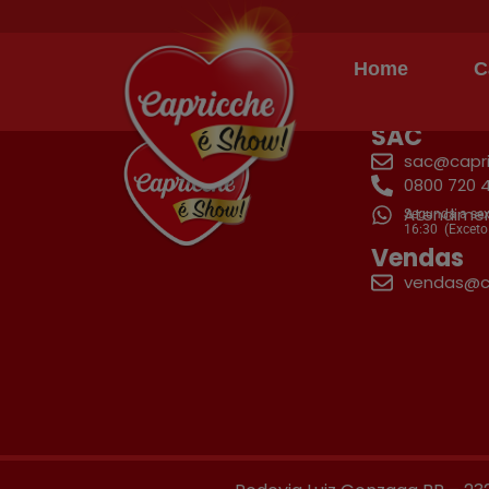
Autor:
Andreza Si
Home
C
SAC
sac@capri
0800 720 
Atendimen
Segunda a sex
16:30
(Exceto
Vendas
vendas@ca