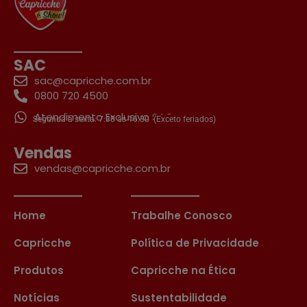
SAC
sac@capricche.com.br
0800 720 4500
Atendimento Exclusivo SAC
Segunda a sexta: 7:30 às 16:30
(Exceto feriados)
Vendas
vendas@capricche.com.br
Home
Trabalhe Conosco
Capricche
Política de Privacidade
Produtos
Capricche na Ética
Notícias
Sustentabilidade