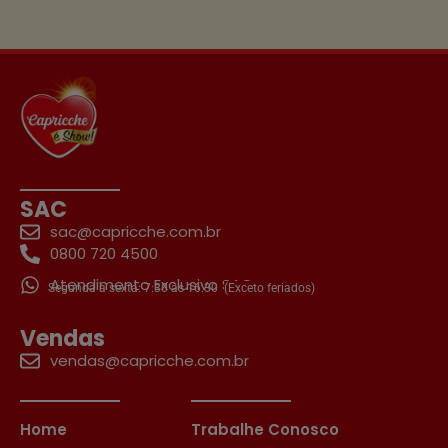
SAC
sac@capricche.com.br
0800 720 4500
Atendimento Exclusivo SAC
Segunda a sexta: 7:30 às 16:30
(Exceto feriados)
Vendas
vendas@capricche.com.br
Home
Trabalhe Conosco